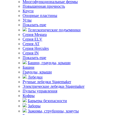
Многофункциональные фермы
Повышенная прочность
Круги
Опорные пластины
Углы
Показать еще
Телескопические подъемники
Серия Megara
Серия ELV
Серия AT
Серия Hercules
Серия IN
Показать еще
Башни, граунды, крыши
Башни
Граунды, крыши
Лебедки
Ручные лебедки Stagemaker
Электрические лебедки Stagemaker
Пульты управления
Кофры
Барьеры безопасности
Заборы
Зажимы, струбцины, хомуты