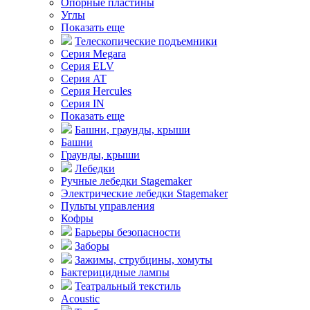
Опорные пластины
Углы
Показать еще
Телескопические подъемники
Серия Megara
Серия ELV
Серия AT
Серия Hercules
Серия IN
Показать еще
Башни, граунды, крыши
Башни
Граунды, крыши
Лебедки
Ручные лебедки Stagemaker
Электрические лебедки Stagemaker
Пульты управления
Кофры
Барьеры безопасности
Заборы
Зажимы, струбцины, хомуты
Бактерицидные лампы
Театральный текстиль
Acoustic